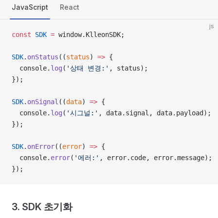
JavaScript
React
js
const
 SDK
 =
 window.KlleonSDK;
SDK
.
onStatus
((
status
) 
=>
 {
  console.
log
(
'상태 변경:'
, status);
});
SDK
.
onSignal
((
data
) 
=>
 {
  console.
log
(
'시그널:'
, data.signal, data.payload);
});
SDK
.
onError
((
error
) 
=>
 {
  console.
error
(
'에러:'
, error.code, error.message);
});
3. SDK 초기화