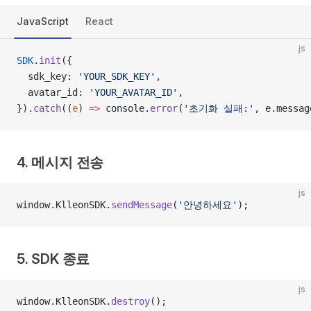
JavaScript
React
js
SDK
.
init
({
  sdk_key: 
'YOUR_SDK_KEY'
,
  avatar_id: 
'YOUR_AVATAR_ID'
,
}).
catch
((
e
) 
=>
 console.
error
(
'초기화 실패:'
, e.messag
4. 메시지 전송
js
window.KlleonSDK.
sendMessage
(
'안녕하세요'
);
5. SDK 종료
js
window.KlleonSDK.
destroy
();