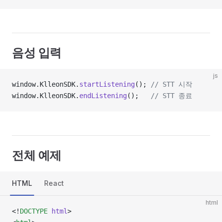
음성 입력
js
window.KlleonSDK.
startListening
(); 
// STT 시작
window.KlleonSDK.
endListening
();   
// STT 종료
전체 예제
HTML
React
html
<!
DOCTYPE
 html
>