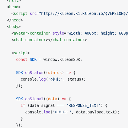
<
html
>
<
head
>
  <
script
 src
=
"https://klleon.k1.klleon.io/{VERSION}/
</
head
>
<
body
>
  <
avatar-container
 style
=
"width: 400px; height: 600p
  <
chat-container
></
chat-container
>
  <
script
>
    const
 SDK
 =
 window.KlleonSDK;
    SDK
.
onStatus
((
status
) 
=>
 {
      console.
log
(
'상태:'
, status);
    });
    SDK
.
onSignal
((
data
) 
=>
 {
      if
 (data.signal 
===
 'RESPONSE_TEXT'
) {
        console.
log
(
'아바타:'
, data.payload.text);
      }
    });