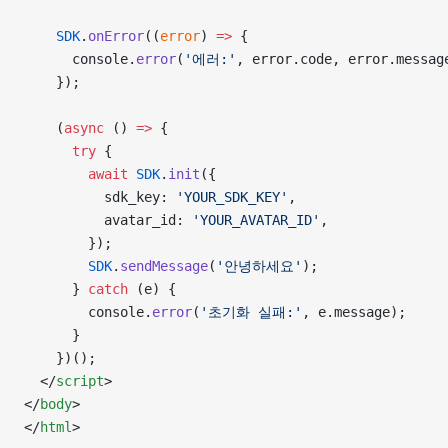
    SDK
.
onError
((
error
) 
=>
 {
      console.
error
(
'에러:'
, error.code, error.messag
    });
    (
async
 () 
=>
 {
      try
 {
        await
 SDK
.
init
({
          sdk_key: 
'YOUR_SDK_KEY'
,
          avatar_id: 
'YOUR_AVATAR_ID'
,
        });
        SDK
.
sendMessage
(
'안녕하세요'
);
      } 
catch
 (e) {
        console.
error
(
'초기화 실패:'
, e.message);
      }
    })();
  </
script
>
</
body
>
</
html
>