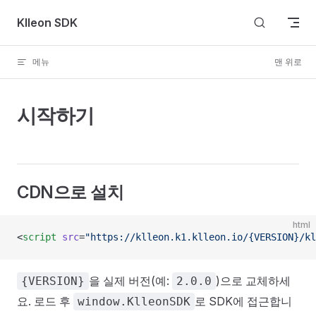
Skip to content
Klleon SDK
메뉴
맨 위로
시작하기
CDN으로 설치
html
<
script
 src
=
"https://klleon.k1.klleon.io/{VERSION}/kl
을 실제 버전(예:
)으로 교체하세
{VERSION}
2.0.0
요. 로드 후
로 SDK에 접근합니
window.KlleonSDK